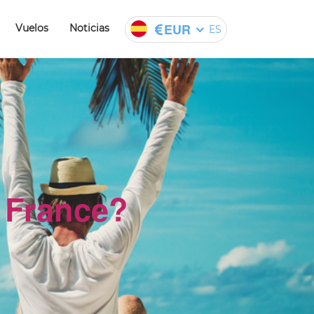
EUR
Vuelos
Noticias
ES
 France?